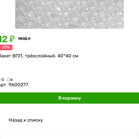
12 ₽
19.10 ₽
-37%
Пакет ВПП, трёхслойный, 40*40 см
0
6
Арт.
9600277
В корзину
Назад к списку