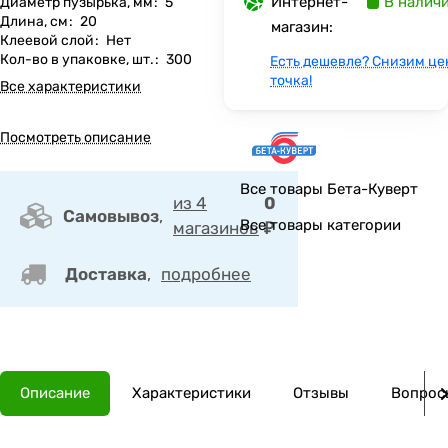
Интернет-
В налич
Диаметр пузырька, мм
:
5
Длина, см
:
20
магазин:
Клеевой слой
:
Нет
Кол-во в упаковке, шт.
:
300
Есть дешевле? Снизим це
точка!
Все характеристики
Посмотреть описание
Все товары Бета-Куверт
из 4
0
Самовывоз
,
Все товары категории
магазинов
₽
Доставка
,
подробнее
Описание
Характеристики
Отзывы
Вопросы