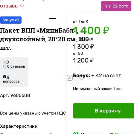
отзывы ♡
22 фото
Бонус x3
от 1 до 9
1 400 ₽
Пакет ВПП «МиниБабл»,
двухслойный, 20*20 см, 300
от 10 до 49
1 300 ₽
шт.
от 50
1 200 ₽
0
0 отзывов
Бонус:
+ 42 на счет
0
вопросов
Минимальный заказ: 1 шт.
Арт.
9605608
В корзину
Все цены указаны с учетом НДС
Характеристики